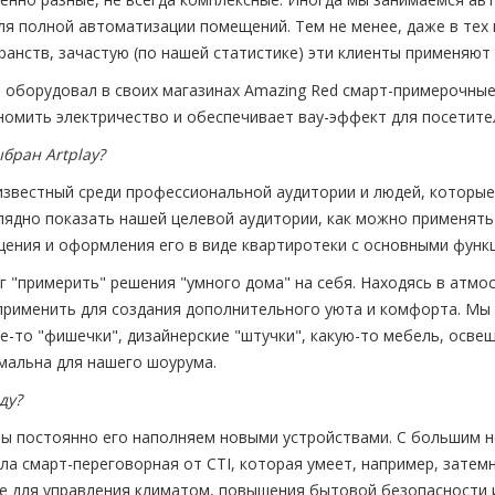
ля полной автоматизации помещений. Тем не менее, даже в тех 
нств, зачастую (по нашей статистике) эти клиенты применяют 
ью оборудовал в своих магазинах Amazing Red смарт-примерочные
номить электричество и обеспечивает вау-эффект для посетите
бран Artplay?
 известный среди профессиональной аудитории и людей, которые
лядно показать нашей целевой аудитории, как можно применять
ения и оформления его в виде квартиротеки с основными функ
"примерить" решения "умного дома" на себя. Находясь в атмос
применить для создания дополнительного уюта и комфорта. Мы в
-то "фишечки", дизайнерские "штучки", какую-то мебель, освещ
мальна для нашего шоурума.
ду?
ы постоянно его наполняем новыми устройствами. С большим 
тала смарт-переговорная от CTI, которая умеет, например, затем
ие для управления климатом, повышения бытовой безопасности и