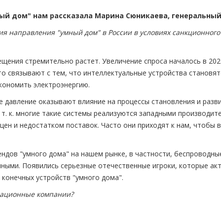
ый дом" нам рассказала Марина Сюникаева, генеральный 
ия направления "умный дом" в России в условиях санкционног
щения стремительно растет. Увеличение спроса началось в 2020
то связывают с тем, что интеллектуальные устройства становят
кономить электроэнергию.
е давление оказывают влияние на процессы становления и разви
 т. к. многие такие системы реализуются западными производи
цен и недостатком поставок. Часто они приходят к нам, чтобы
ндов "умного дома" на нашем рынке, в частности, беспроводные
нными. Появились серьезные отечественные игроки, которые акт
 конечных устройств "умного дома".
вационные компании?