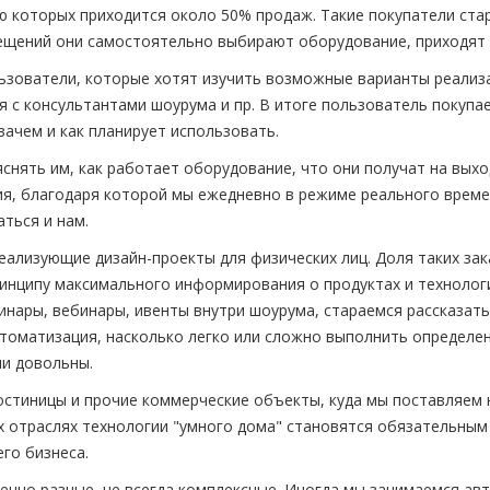
ю которых приходится около 50% продаж. Такие покупатели стар
ещений они самостоятельно выбирают оборудование, приходят з
ьзователи, которые хотят изучить возможные варианты реализ
с консультантами шоурума и пр. В итоге пользователь покупает
зачем и как планирует использовать.
снять им, как работает оборудование, что они получат на вых
рия, благодаря которой мы ежедневно в режиме реального врем
ться и нам.
еализующие дизайн-проекты для физических лиц. Доля таких зак
ринципу максимального информирования о продуктах и технолог
инары, вебинары, ивенты внутри шоурума, стараемся рассказат
втоматизация, насколько легко или сложно выполнить определен
ли довольны.
гостиницы и прочие коммерческие объекты, куда мы поставляем
х отраслях технологии "умного дома" становятся обязательным
го бизнеса.
нно разные, не всегда комплексные. Иногда мы занимаемся авт