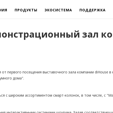
НИЯ
ПРОДУКТЫ
ЭКОСИСТЕМА
ПОДДЕРЖКА
монстрационный зал ко
от первого посещения выставочного зала компании diHouse в к
умного дома".
 с широким ассортиментом смарт-колонок, в том числе, с "Марус
ния интерактивными системами шоурума. Задав соответствующи