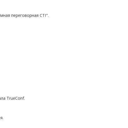
мная переговорная CTI".
ла TrueConf.
я.