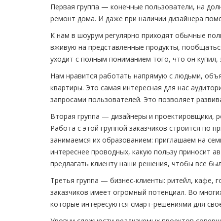
Первая группа — конечные пользователи, на дол
ремонт дома. И даже при наличии дизайнера пом
К нам в шоурум регулярно приходят обычные пол
вживую на представленные продукты, пообщаться 
уходит с полным пониманием того, что он купил, 
Нам нравится работать напрямую с людьми, объя
квартиры. Это самая интересная для нас аудито
запросами пользователей. Это позволяет развива
Вторая группа — дизайнеры и проектировщики, р
Работа с этой группой заказчиков строится по п
занимаемся их образованием: приглашаем на сем
интереснее проводных, какую пользу приносит а
предлагать клиенту наши решения, чтобы все бы
Третья группа — бизнес-клиенты: ритейл, кафе, 
заказчиков имеет огромный потенциал. Во многи
которые интересуются смарт-решениями для свое
Уровни сложности реализуемых проектов соверше