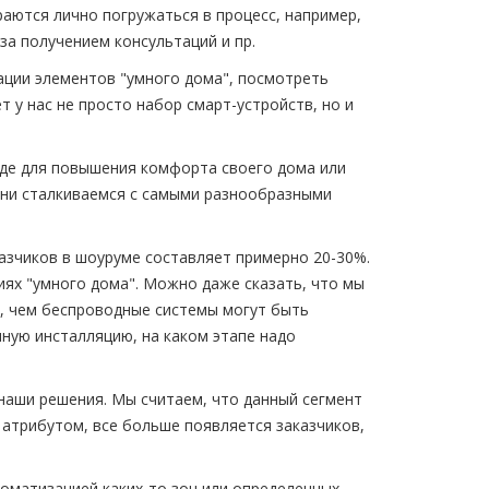
аются лично погружаться в процесс, например,
а получением консультаций и пр.
ации элементов "умного дома", посмотреть
 у нас не просто набор смарт-устройств, но и
оде для повышения комфорта своего дома или
ени сталкиваемся с самыми разнообразными
азчиков в шоуруме составляет примерно 20-30%.
иях "умного дома". Можно даже сказать, что мы
ь, чем беспроводные системы могут быть
ную инсталляцию, на каком этапе надо
 наши решения. Мы считаем, что данный сегмент
 атрибутом, все больше появляется заказчиков,
оматизацией каких-то зон или определенных