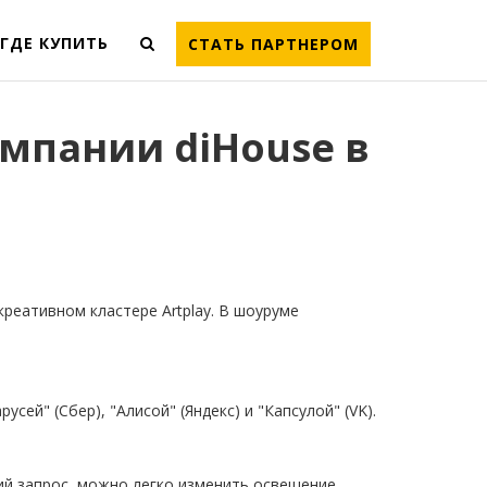
ГДЕ КУПИТЬ
СТАТЬ ПАРТНЕРОМ
мпании diHouse в
реативном кластере Artplay. В шоуруме
ей" (Сбер), "Алисой" (Яндекс) и "Капсулой" (VK).
й запрос, можно легко изменить освещение,