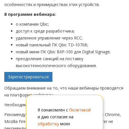
особенностях и преимуществах этих устройств.
В программе вебинара:
о компании Qbic;
доступ к среде разработчика;
удаленное управление через RCC;
новый панельный ПК Qbic TD-1070B;
новый мини-ПК Qbic BXP-100 для Digital Signage;
преодоление санкций на поставку
высокотехнологического оборудования.
Зарегистрироваться
Обращаем внимание на то, что наши вебинары проводятся
на платформе webinar.ru.
Необходима регистрация на платформе.
Я ознакомлен с
Политикой
Рекомендуемые браузеры: Яндекс.Браузер, Google Chrome,
и даю согласие на
Mozilla Firefox. Использовать Safari, Internet Explorer не
обработку
моих
рекомендуется.